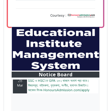
Courtesy :
28
বাজেটের মধ্যে প্রাইভেট ইউনিভার্সিটিতে অনার্স পড়ার সুযোগ।
Mar
২০টির অধিক বিষয়, ৪ বছরে মোট খরচ ২ লক্ষ থেকে ৫ লক্ষ টাকা।
আবেদন লিংকঃ HonoursAdmission.com/apply
Notice Board
28
SSC ও HSC'তে GPA ২+২ থাকলে অনার্স পড়া যাবে।
Mar
বিষয়সমূহ: নাট্যকলা, নৃত্যকলা, সংগীত, ফ্যাশন ডিজাইন।
আবেদন লিংকঃ HonoursAdmission.com/apply