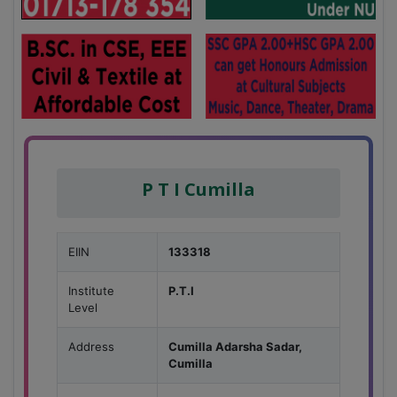
P T I Cumilla
EIIN
133318
Institute
P.T.I
Level
Address
Cumilla Adarsha Sadar,
Cumilla