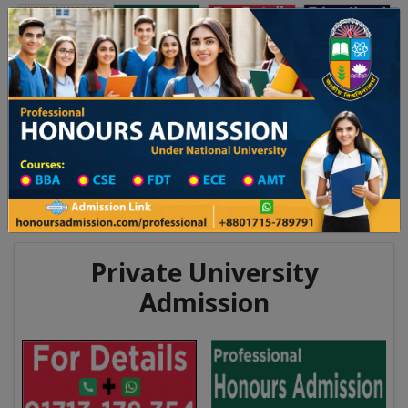
অনার্স ভর্তি
প্রফেশনাল অনার্স
Toggle navigation
০২৫-২৬ শিক্ষাবর্ষের ১ম বর্ষের ভর্তি আবেদন বিজ্ঞপ্তি
Updates
ঢাকা বিশ্ববিদ্যালয় ২০২৫-২৬ শিক্ষাবর্ষে আন্ডারগ্র্যাজ
You are here:
Home
Division List
Teachers Training in Chattogram
Teachers Training Information
Private University
Admission