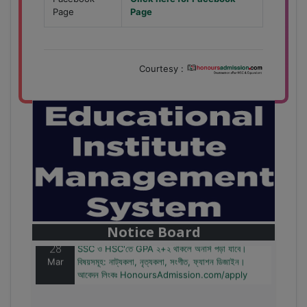
Page
Page
Courtesy :
28
বাজেটের মধ্যে প্রাইভেট ইউনিভার্সিটিতে অনার্স পড়ার সুযোগ।
Mar
২০টির অধিক বিষয়, ৪ বছরে মোট খরচ ২ লক্ষ থেকে ৫ লক্ষ টাকা।
আবেদন লিংকঃ HonoursAdmission.com/apply
Notice Board
28
SSC ও HSC'তে GPA ২+২ থাকলে অনার্স পড়া যাবে।
Mar
বিষয়সমূহ: নাট্যকলা, নৃত্যকলা, সংগীত, ফ্যাশন ডিজাইন।
আবেদন লিংকঃ HonoursAdmission.com/apply