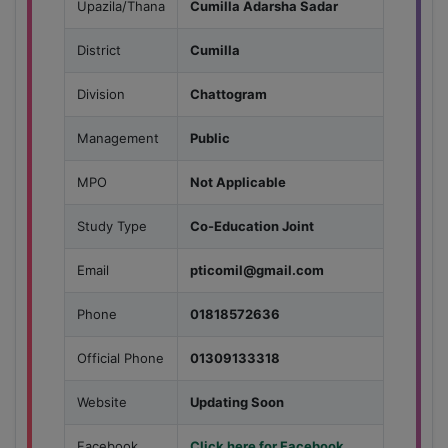
Upazila/Thana
Cumilla Adarsha Sadar
District
Cumilla
Division
Chattogram
Management
Public
MPO
Not Applicable
Study Type
Co-Education Joint
Email
pticomil@gmail.com
Phone
01818572636
Official Phone
01309133318
Website
Updating Soon
Facebook
Click here for Facebook