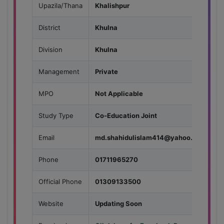
Upazila/Thana
Khalishpur
District
Khulna
Division
Khulna
Management
Private
MPO
Not Applicable
Study Type
Co-Education Joint
Email
md.shahidulislam414@yahoo.com
Phone
01711965270
Official Phone
01309133500
Website
Updating Soon