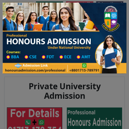
অনার্স ভর্তি
প্রফেশনাল অনার্স
Toggle navigation
০২৫-২৬ শিক্ষাবর্ষের ১ম বর্ষের ভর্তি আবেদন বিজ্ঞপ্তি
Updates
ঢাকা বিশ্ববিদ্যালয় ২০২৫-২৬ শিক্ষাবর্ষে আন্ডারগ্র্যা
You are here:
Home
Division List
Teachers Training in Khulna
Teachers Training Information
Private University
Admission