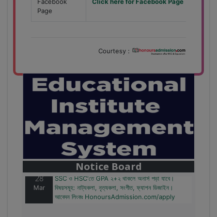
Facebook
Click here for Facebook Page
Page
Courtesy :
28
বাজেটের মধ্যে প্রাইভেট ইউনিভার্সিটিতে অনার্স পড়ার সুযোগ।
Mar
২০টির অধিক বিষয়, ৪ বছরে মোট খরচ ২ লক্ষ থেকে ৫ লক্ষ টাকা।
আবেদন লিংকঃ HonoursAdmission.com/apply
Notice Board
28
SSC ও HSC'তে GPA ২+২ থাকলে অনার্স পড়া যাবে।
Mar
বিষয়সমূহ: নাট্যকলা, নৃত্যকলা, সংগীত, ফ্যাশন ডিজাইন।
আবেদন লিংকঃ HonoursAdmission.com/apply