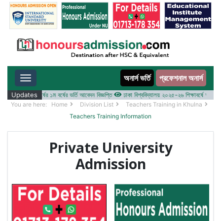
অনার্স ভর্তি
প্রফেশনাল অনার্স
Toggle navigation
০২৫-২৬ শিক্ষাবর্ষের ১ম বর্ষের ভর্তি আবেদন বিজ্ঞপ্তি
Updates
ঢাকা বিশ্ববিদ্যালয় ২০২৫-২৬ শিক্ষাবর্ষে আন্ডারগ্র্যা
You are here:
Home
Division List
Teachers Training in Khulna
Teachers Training Information
Private University
Admission