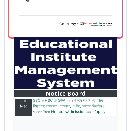
Courtesy :
28
বাজেটের মধ্যে প্রাইভেট ইউনিভার্সিটিতে অনার্স পড়ার সুযোগ।
Mar
২০টির অধিক বিষয়, ৪ বছরে মোট খরচ ২ লক্ষ থেকে ৫ লক্ষ টাকা।
আবেদন লিংকঃ HonoursAdmission.com/apply
Notice Board
28
SSC ও HSC'তে GPA ২+২ থাকলে অনার্স পড়া যাবে।
Mar
বিষয়সমূহ: নাট্যকলা, নৃত্যকলা, সংগীত, ফ্যাশন ডিজাইন।
আবেদন লিংকঃ HonoursAdmission.com/apply