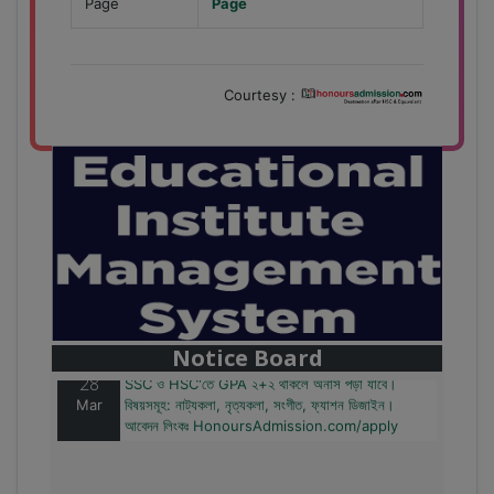
Page
Page
Courtesy :
28
বাজেটের মধ্যে প্রাইভেট ইউনিভার্সিটিতে অনার্স পড়ার সুযোগ।
Mar
২০টির অধিক বিষয়, ৪ বছরে মোট খরচ ২ লক্ষ থেকে ৫ লক্ষ টাকা।
আবেদন লিংকঃ HonoursAdmission.com/apply
Notice Board
28
SSC ও HSC'তে GPA ২+২ থাকলে অনার্স পড়া যাবে।
Mar
বিষয়সমূহ: নাট্যকলা, নৃত্যকলা, সংগীত, ফ্যাশন ডিজাইন।
আবেদন লিংকঃ HonoursAdmission.com/apply