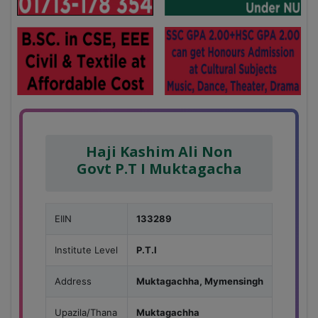
Haji Kashim Ali Non
Govt P.T I Muktagacha
EIIN
133289
Institute Level
P.T.I
Address
Muktagachha, Mymensingh
Upazila/Thana
Muktagachha