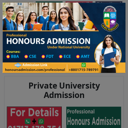
অনার্স ভর্তি
প্রফেশনাল অনার্স
Toggle navigation
০২৫-২৬ শিক্ষাবর্ষের ১ম বর্ষের ভর্তি আবেদন বিজ্ঞপ্তি
Updates
ঢাকা বিশ্ববিদ্যালয় ২০২৫-২৬ শিক্ষাবর্ষে আন্ডারগ্র্যাজ
You are here:
Home
Division List
Teachers Training in Mymensingh
Teachers Training Information
Private University
Admission