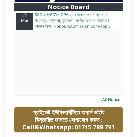
আবেদন লিংকঃ HonoursAdmission.com/apply
Notice Board
28
SSC ও HSC'তে GPA ২+২ থাকলে অনার্স পড়া যাবে।
Mar
বিষয়সমূহ: নাট্যকলা, নৃত্যকলা, সংগীত, ফ্যাশন ডিজাইন।
আবেদন লিংকঃ HonoursAdmission.com/apply
All Notices
প্রাইভেট ইউনিভার্সিটিতে অনার্স ভর্তির
বিস্তারিত জানতে যোগাযোগ করুন :
Call&Whatsapp: 01715 789 791