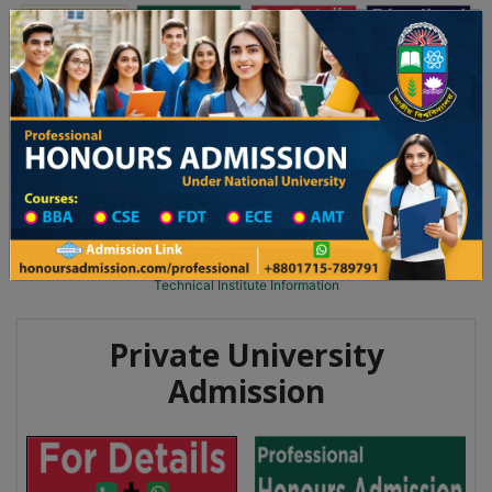
অনার্স ভর্তি
প্রফেশনাল অনার্স
Toggle navigation
২৫-২৬ শিক্ষাবর্ষের ১ম বর্ষের ভর্তি আবেদন বিজ্ঞপ্তি
Updates
ঢাকা বিশ্ববিদ্যালয় ২০২৫-২৬ শিক্ষাবর্ষে আন্ডারগ্র্যাজ
You are here:
Home
Division List
Technical Institute in Manikganj
Technical Institute List
Technical Institute Information
Private University
Admission