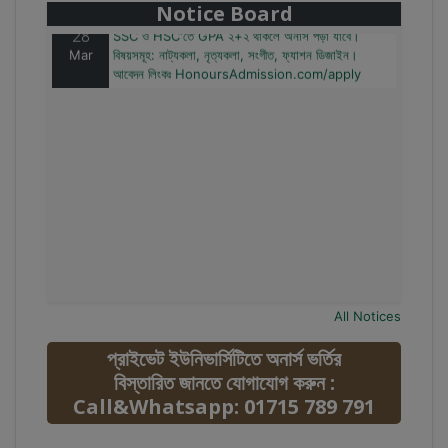
Notice Board
28
SSC ও HSC'তে GPA ২+২ থাকলে অনার্স পড়া যাবে।
Mar
বিষয়সমূহ: নাট্যকলা, নৃত্যকলা, সংগীত, ফ্যাশন ডিজাইন।
আবেদন লিংকঃ HonoursAdmission.com/apply
All Notices
প্রাইভেট ইউনিভার্সিটিতে অনার্স ভর্তির
বিস্তারিত জানতে যোগাযোগ করুন :
Call&Whatsapp: 01715 789 791