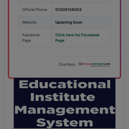
Official Phone
01309138053
Website
Updating Soon
Facebook
Click here for Facebook
Page
Page
Courtesy :
28
বাজেটের মধ্যে প্রাইভেট ইউনিভার্সিটিতে অনার্স পড়ার সুযোগ।
Mar
২০টির অধিক বিষয়, ৪ বছরে মোট খরচ ২ লক্ষ থেকে ৫ লক্ষ টাকা।
আবেদন লিংকঃ HonoursAdmission.com/apply