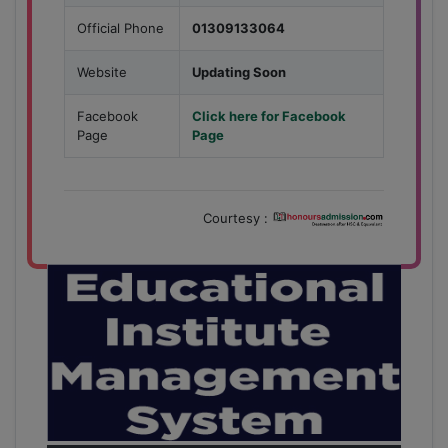
Official Phone
01309133064
Website
Updating Soon
Facebook
Click here for Facebook
Page
Page
Courtesy :
28
বাজেটের মধ্যে প্রাইভেট ইউনিভার্সিটিতে অনার্স পড়ার সুযোগ।
Mar
২০টির অধিক বিষয়, ৪ বছরে মোট খরচ ২ লক্ষ থেকে ৫ লক্ষ টাকা।
আবেদন লিংকঃ HonoursAdmission.com/apply