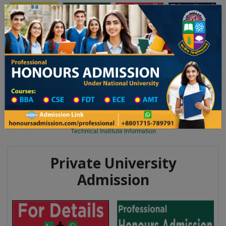
অনার্স ভর্তি
প্রফেশনাল অনার্স
Toggle navigation
০২৫-২৬ শিক্ষাবর্ষের ১ম বর্ষের ভর্তি আবেদন বিজ্ঞপ্তি
Updates
ঢাকা বিশ্ববিদ্যালয় ২০২৫-২৬ শিক্ষাবর্ষে আন্ডারগ্র্যা
You are here:
Home
Division List
Technical Institute in Nilphamari
Technical Institute List
Technical Institute Information
Private University
Admission