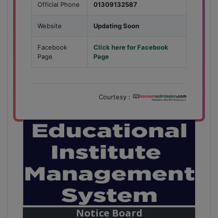
Official Phone
01309132587
Website
Updating Soon
Facebook
Click here for Facebook
Page
Page
Courtesy :
28
বাজেটের মধ্যে প্রাইভেট ইউনিভার্সিটিতে অনার্স পড়ার সুযোগ।
Mar
২০টির অধিক বিষয়, ৪ বছরে মোট খরচ ২ লক্ষ থেকে ৫ লক্ষ টাকা।
আবেদন লিংকঃ HonoursAdmission.com/apply
Notice Board