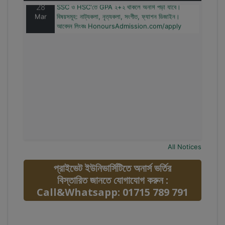
28
SSC ও HSC'তে GPA ২+২ থাকলে অনার্স পড়া যাবে।
Mar
বিষয়সমূহ: নাট্যকলা, নৃত্যকলা, সংগীত, ফ্যাশন ডিজাইন।
আবেদন লিংকঃ HonoursAdmission.com/apply
All Notices
প্রাইভেট ইউনিভার্সিটিতে অনার্স ভর্তির
বিস্তারিত জানতে যোগাযোগ করুন :
Call&Whatsapp: 01715 789 791