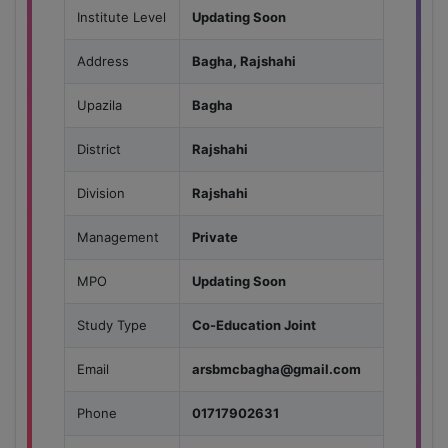
Institute Level
Updating Soon
Address
Bagha, Rajshahi
Upazila
Bagha
District
Rajshahi
Division
Rajshahi
Management
Private
MPO
Updating Soon
Study Type
Co-Education Joint
Email
arsbmcbagha@gmail.com
Phone
01717902631