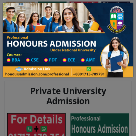
অনার্স ভর্তি
প্রফেশনাল অনার্স
Toggle navigation
০২৫-২৬ শিক্ষাবর্ষের ১ম বর্ষের ভর্তি আবেদন বিজ্ঞপ্তি
Updates
ঢাকা বিশ্ববিদ্যালয় ২০২৫-২৬ শিক্ষাবর্ষে আন্ডারগ্র্যাজ
You are here:
Home
Division List
Technical Institute in Rajshahi
Technical Institute List
Technical Institute Information
Private University
Admission