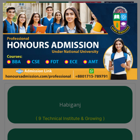
অনার্স ভর্তি
প্রফেশনাল অনার্স
Toggle navigation
লয় ২০২৫-২৬ শিক্ষাবর্ষের ১ম বর্ষের ভর্তি আবেদন বিজ্ঞপ্তি
Updates
ঢাকা বিশ্ববিদ্যালয় ২০২৫-২৬ শিক্ষাবর্ষে আন্ডারগ্র
You are here:
Home
Division List
Technical Institute List District Wise
Habiganj
( 9 Technical Institute & Growing )