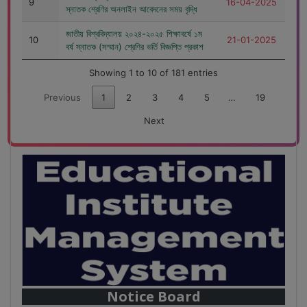
9
16-04-2025
স্নাতক শ্রেণির অনলাইন আবেদনের সময় বৃদ্ধি
জাতীয় বিশ্ববিদ্যালয় ২০২৪-২০২৫ শিক্ষাবর্ষে ১ম
10
21-01-2025
বর্ষ স্নাতক (সম্মান) শ্রেণির ভর্তি বিজ্ঞপ্তি প্রকাশ
Showing 1 to 10 of 181 entries
Previous
1
2
3
4
5
…
19
Next
28
বাজেটের মধ্যে প্রাইভেট ইউনিভার্সিটিতে অনার্স পড়ার সুযোগ। ২০টির
Mar
অধিক বিষয়, ৪ বছরে মোট খরচ ২ লক্ষ থেকে ৫ লক্ষ টাকা। আবেদন
লিংকঃ HonoursAdmission.com/apply
Notice Board