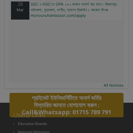
28
SSC ও HSC'তে GPA ২+২ থাকলে অনার্স পড়া যাবে। বিষয়সমূহ:
Mar
নাট্যকলা, নৃত্যকলা, সংগীত, ফ্যাশন ডিজাইন। আবেদন লিংকঃ
HonoursAdmission.com/apply
All Notices
প্রাইভেট ইউনিভার্সিটিতে অনার্স ভর্তির
বিস্তারিত জানতে যোগাযোগ করুন :
Call&Whatsapp: 01715 789 791
Useful Links
Education Boards
Relevant Ministries