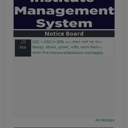
28
বাজেটের মধ্যে প্রাইভেট ইউনিভার্সিটিতে অনার্স পড়ার সুযোগ।
Mar
২০টির অধিক বিষয়, ৪ বছরে মোট খরচ ২ লক্ষ থেকে ৫ লক্ষ টাকা।
আবেদন লিংকঃ HonoursAdmission.com/apply
Notice Board
28
SSC ও HSC'তে GPA ২+২ থাকলে অনার্স পড়া যাবে।
Mar
বিষয়সমূহ: নাট্যকলা, নৃত্যকলা, সংগীত, ফ্যাশন ডিজাইন।
আবেদন লিংকঃ HonoursAdmission.com/apply
All Notices