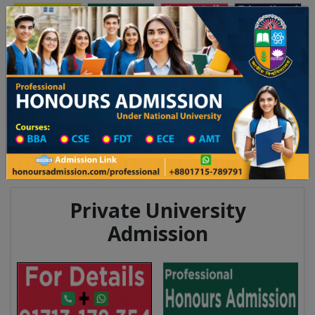
অনার্স ভর্তি
প্রফেশনাল অনার্স
Toggle navigation
 ২০২৫-২৬ শিক্ষাবর্ষের ১ম বর্ষের ভর্তি আবেদন বিজ্ঞপ্তি
Updates
ঢাকা বিশ্ববিদ্যালয় ২০২৫-২৬ শিক্ষাবর্ষে আন্ডারগ্র্য
You are here:
Home
Others Institute List
Law College List
Details Law College
Private University
Admission