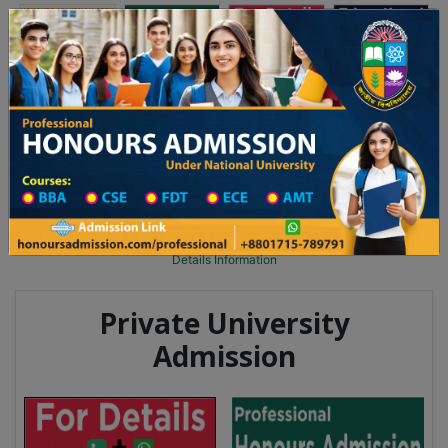
অনার্স ভর্তি
প্রফেশনাল অনার্স
Toggle navigation
০২৫-২৬ শিক্ষাবর্ষের ১ম বর্ষের ভর্তি আবেদন বিজ্ঞপ্তি
Updates
ঢাকা বিশ্ববিদ্যালয় ২০২৫-২৬ শিক্ষাবর্ষে আন্ডারগ্র্যাজ
You are here:
Home
Degree College All Division
Degree College District Wise
Degree College in Nilphamari
Details Information
Private University
Admission