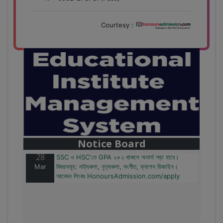
Courtesy :
28
বাজেটের মধ্যে প্রাইভেট ইউনিভার্সিটিতে অনার্স পড়ার সুযোগ।
Mar
২০টির অধিক বিষয়, ৪ বছরে মোট খরচ ২ লক্ষ থেকে ৫ লক্ষ টাকা।
আবেদন লিংকঃ HonoursAdmission.com/apply
Notice Board
28
SSC ও HSC'তে GPA ২+২ থাকলে অনার্স পড়া যাবে।
Mar
বিষয়সমূহ: নাট্যকলা, নৃত্যকলা, সংগীত, ফ্যাশন ডিজাইন।
আবেদন লিংকঃ HonoursAdmission.com/apply