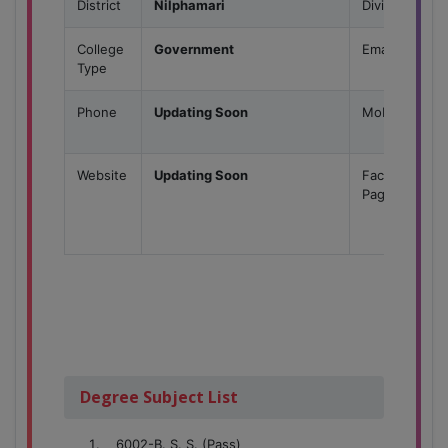
District
Nilphamari
Division
College
Government
Email
Type
Phone
Updating Soon
Mobile
Website
Updating Soon
Facebook
Page
Degree Subject List
6002-B. S. S. (Pass)