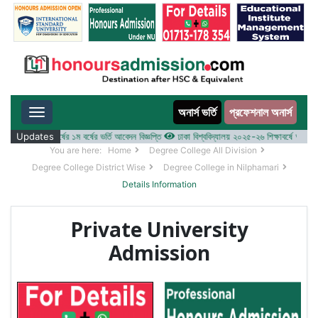
অনার্স ভর্তি
প্রফেশনাল অনার্স
Toggle navigation
০২৫-২৬ শিক্ষাবর্ষের ১ম বর্ষের ভর্তি আবেদন বিজ্ঞপ্তি
Updates
ঢাকা বিশ্ববিদ্যালয় ২০২৫-২৬ শিক্ষাবর্ষে আন্ডারগ্র্যাজ
You are here:
Home
Degree College All Division
Degree College District Wise
Degree College in Nilphamari
Details Information
Private University
Admission