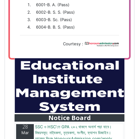
6001-B. A. (Pass)
6002-B. S. S. (Pass)
6003-B. Sc. (Pass)
6004-B. B. S. (Pass)
Courtesy :
28
বাজেটের মধ্যে প্রাইভেট ইউনিভার্সিটিতে অনার্স পড়ার সুযোগ।
Mar
২০টির অধিক বিষয়, ৪ বছরে মোট খরচ ২ লক্ষ থেকে ৫ লক্ষ টাকা।
আবেদন লিংকঃ HonoursAdmission.com/apply
Notice Board
28
SSC ও HSC'তে GPA ২+২ থাকলে অনার্স পড়া যাবে।
Mar
বিষয়সমূহ: নাট্যকলা, নৃত্যকলা, সংগীত, ফ্যাশন ডিজাইন।
আবেদন লিংকঃ HonoursAdmission.com/apply