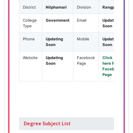
District
Nilphamari
Division
Rangpur
College
Government
Email
Updating
Type
Soon
Phone
Updating
Mobile
Updating
Soon
Soon
Website
Updating
Facebook
Click
Soon
Page
here for
Facebook
Page
Degree Subject List