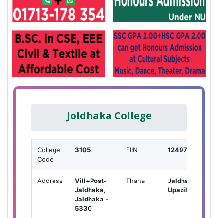
Joldhaka College
College
3105
EIIN
124977
Code
Address
Vill+Post-
Thana
Jaldhaka
Jaldhaka,
Upazila
Jaldhaka -
5330