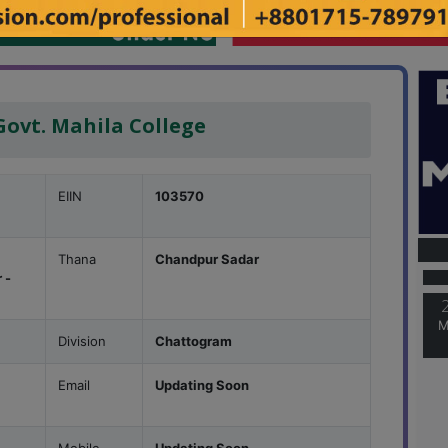
ovt. Mahila College
EIIN
103570
M
Thana
Chandpur Sadar
 -
M
Division
Chattogram
Email
Updating Soon