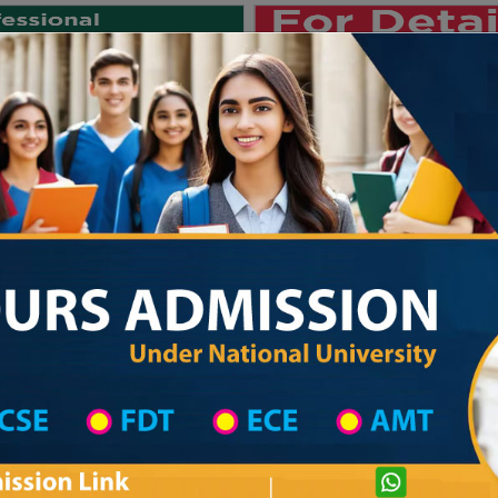
Private University
International University
University College
Res
জাতীয় বিশ্ববিদ্যালয় ২০২৫-২৬ শিক্ষাবর্ষের ১ম 
Degree College District Wise
Degree College in Chandpur
Details Inform
Private University Admission