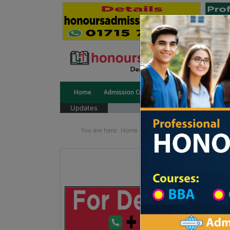
Home
Admission Circular
Public University
Updates
You are here:
Home
Degree College All Division