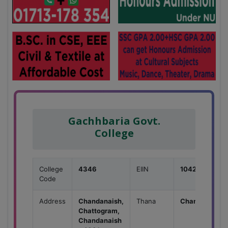
Gachhbaria Govt.
College
College
4346
EIIN
104200
Code
Address
Chandanaish,
Thana
Chandanaish
Chattogram,
Chandanaish