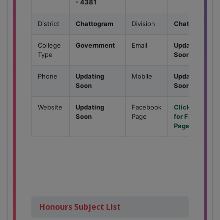
- 4381
District
Chattogram
Division
Chattogram
College
Government
Email
Updating
Type
Soon
Phone
Updating
Mobile
Updating
Soon
Soon
Website
Updating
Facebook
Click here
Soon
Page
for Facebook
Page
Honours Subject List