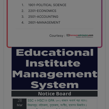
1901-POLITICAL SCIENCE
2201-ECONOMICS
2501-ACCOUNTING
2601-MANAGEMENT
Courtesy :
28
বাজেটের মধ্যে প্রাইভেট ইউনিভার্সিটিতে অনার্স পড়ার সুযোগ।
Mar
২০টির অধিক বিষয়, ৪ বছরে মোট খরচ ২ লক্ষ থেকে ৫ লক্ষ টাকা।
আবেদন লিংকঃ HonoursAdmission.com/apply
Notice Board
28
SSC ও HSC'তে GPA ২+২ থাকলে অনার্স পড়া যাবে।
Mar
বিষয়সমূহ: নাট্যকলা, নৃত্যকলা, সংগীত, ফ্যাশন ডিজাইন।
আবেদন লিংকঃ HonoursAdmission.com/apply