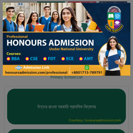
অনার্স ভর্তি
প্রফেশনাল অনার্স
Toggle navigation
-২৬ শিক্ষাবর্ষের ১ম বর্ষের ভর্তি আবেদন বিজ্ঞপ্তি
Updates
ঢাকা বিশ্ববিদ্যালয় ২০২৫-২৬ শিক্ষাবর্ষে আন্ডারগ্র্যাজুয়ে
You are here:
Home
School Category
Division List
Primary School District Wise
Primary School in আমতলী
Primary School List
উত্তর রাওঘা সরকারি প্রাথমিক বিদ্যালয়
Courtesy: honoursadmission.com