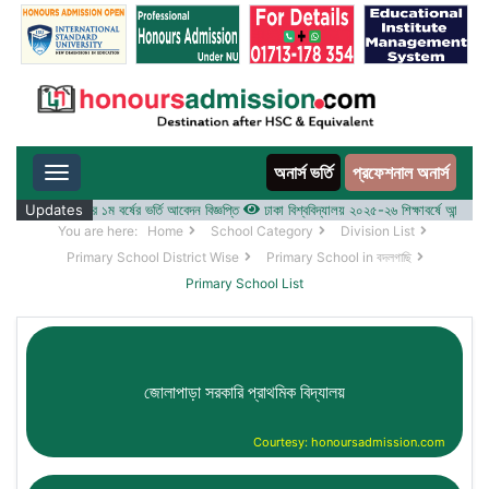
অনার্স ভর্তি
প্রফেশনাল অনার্স
Toggle navigation
-২৬ শিক্ষাবর্ষের ১ম বর্ষের ভর্তি আবেদন বিজ্ঞপ্তি
Updates
ঢাকা বিশ্ববিদ্যালয় ২০২৫-২৬ শিক্ষাবর্ষে আন্ডারগ্র্যাজুয়
You are here:
Home
School Category
Division List
Primary School District Wise
Primary School in বদলগাছি
Primary School List
জোলাপাড়া সরকারি প্রাথমিক বিদ্যালয়
Courtesy: honoursadmission.com