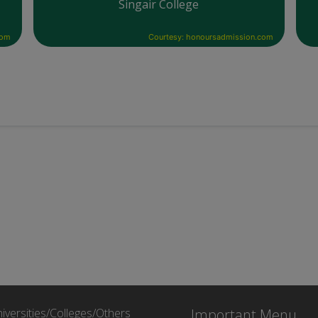
Singair College
com
Courtesy: honoursadmission.com
iversities/Colleges/Others
Important Menu