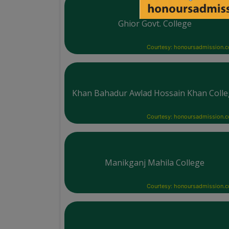
Ghior Govt. College
Courtesy: honoursadmission.
Khan Bahadur Awlad Hossain Khan Coll
Courtesy: honoursadmission.
Manikganj Mahila College
Courtesy: honoursadmission.