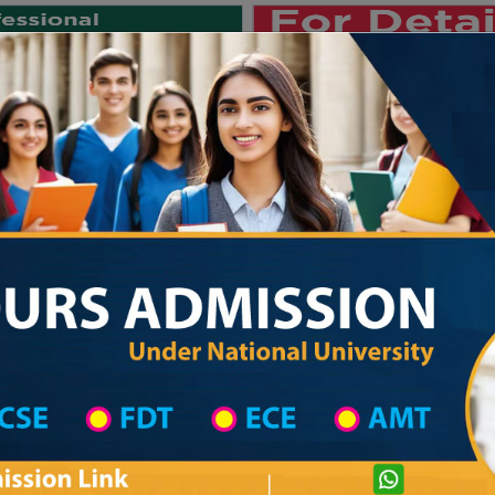
Private University
International University
University College
Res
জাতীয় বিশ্ববিদ্যালয় ২০২৫-২৬ শিক্ষাবর্ষের ১
on
Degree College District Wise
Degree College in Manikganj
Bachamara Bagutia Charkatary ( B B C)
College
com
Courtesy: honoursadmission.com