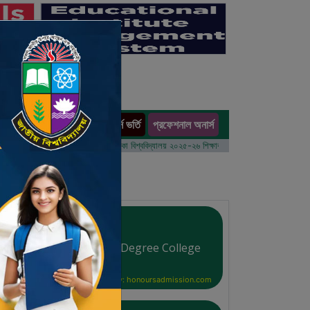
অনার্স ভর্তি
প্রফেশনাল অনার্স
ults
ম বর্ষের ভর্তি আবেদন বিজ্ঞপ্তি
ঢাকা বিশ্ববিদ্যালয় ২০২৫-২৬ শিক্ষাবর্ষে আন্ডারগ্র্যাজুয়েট প্রোগ্রামে ভর্তি
Bicharpati Nurul Islam Degree College
Courtesy: honoursadmission.com