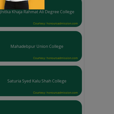
Jhitka Khaja Rahmat Ali Degree College
Courtesy: honoursadmission.com
Mahadebpur Union College
Courtesy: honoursadmission.com
Saturia Syed Kalu Shah College
Courtesy: honoursadmission.com