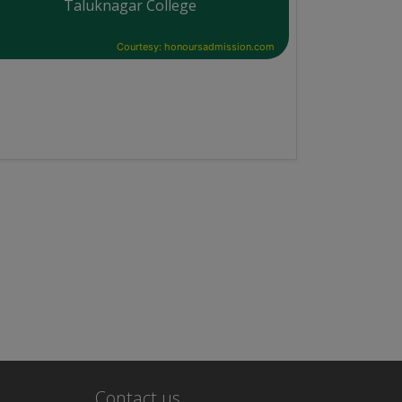
Taluknagar College
Courtesy: honoursadmission.com
Contact us