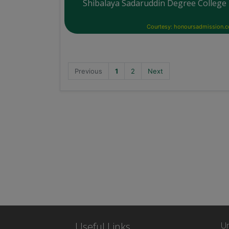
Shibalaya Sadaruddin Degree College
Courtesy: honoursadmission.
Previous
1
2
Next
Useful Links
Un