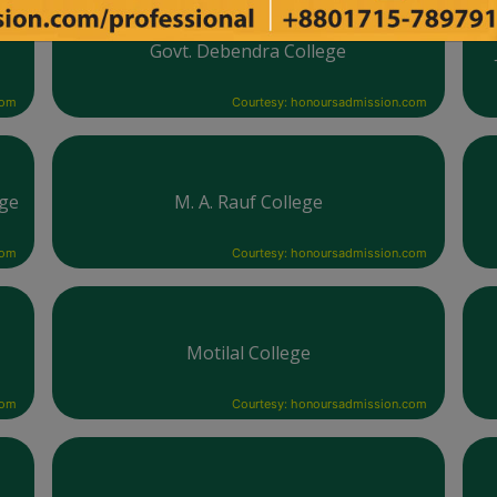
Govt. Debendra College
com
Courtesy: honoursadmission.com
ege
M. A. Rauf College
com
Courtesy: honoursadmission.com
Motilal College
com
Courtesy: honoursadmission.com