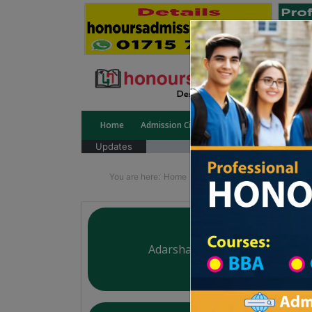
Home
Admission Circular
Public University
Updates
You are here:
Home
University College All Divisi
Adarsha Mahabiddalaya
Courtesy: honoursadmission.