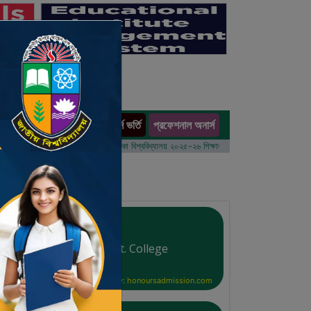
অনার্স ভর্তি
প্রফেশনাল অনার্স
ults
১ম বর্ষের ভর্তি আবেদন বিজ্ঞপ্তি
ঢাকা বিশ্ববিদ্যালয় ২০২৫-২৬ শিক্ষাবর্ষে আন্ডারগ্র্যাজুয়েট প্রোগ্রামে ভর্তি
Charfassion Govt. College
Courtesy: honoursadmission.com