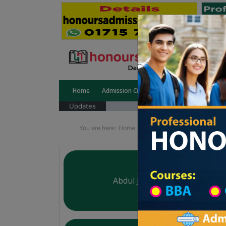
Home
Admission Circular
Public University
Updates
You are here:
Home
University College All Divisi
Abdul Jabbar College
Courtesy: honoursadmission.