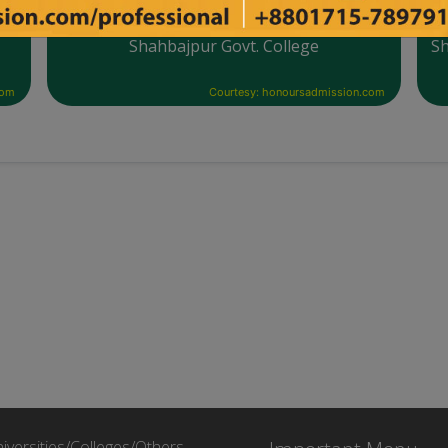
Shahbajpur Govt. College
Sh
com
Courtesy: honoursadmission.com
iversities/Colleges/Others