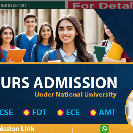
Private University
International University
University College
Res
জাতীয় বিশ্ববিদ্যালয় ২০২৫-২৬ শিক্ষাবর্ষের 
on
University College District Wise
Govt. University College in Bhola
Bhola Govt. College
com
Courtesy: honoursadmission.com