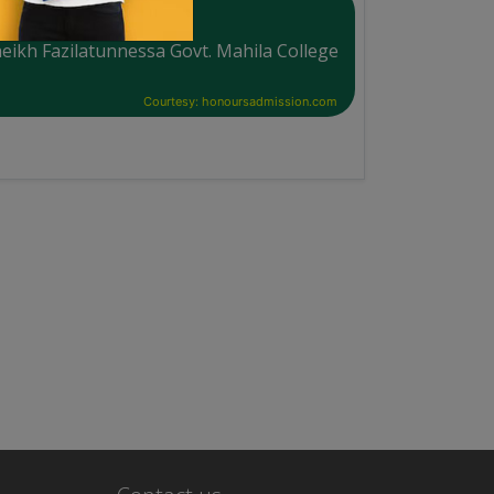
eikh Fazilatunnessa Govt. Mahila College
Courtesy: honoursadmission.com