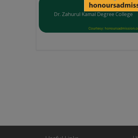
Dr. Zahurul Kamal Degree College
Courtesy: honoursadmission.
Un