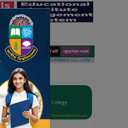
অনার্স ভর্তি
প্রফেশনাল অনার্স
ults
১ম বর্ষের ভর্তি আবেদন বিজ্ঞপ্তি
ঢাকা বিশ্ববিদ্যালয় ২০২৫-২৬ শিক্ষাবর্ষে আন্ডারগ্র্যাজুয়েট প্রোগ্রামে ভর্তি
Govt. Sreenagar College
Courtesy: honoursadmission.com