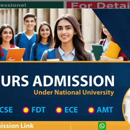
Private University
International University
University College
Res
জাতীয় বিশ্ববিদ্যালয় ২০২৫-২৬ শিক্ষাবর্ষের 
on
University College District Wise
Govt. University College in Munshiganj
Govt. Haraganga College
com
Courtesy: honoursadmission.com