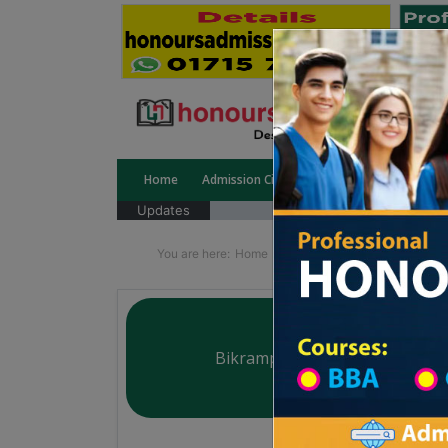
Home
Admission Circular
Public University
Updates
You are here:
Home
University College All Divisi
Bikrampur K. B. College
Courtesy: honoursadmission.