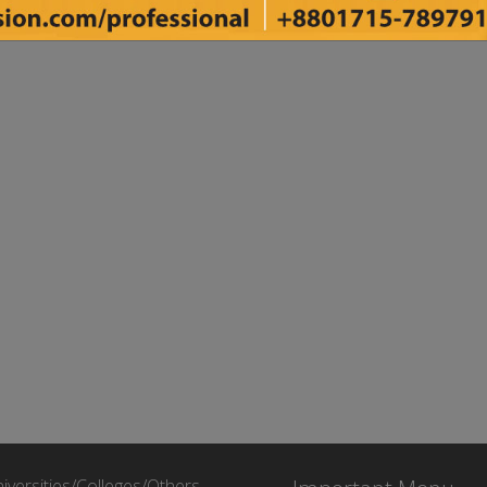
iversities/Colleges/Others