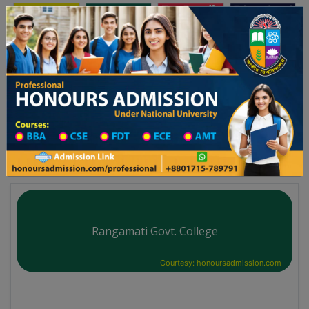
অনার্স ভর্তি
প্রফেশনাল অনার্স
Toggle navigation
ালয় ২০২৫-২৬ শিক্ষাবর্ষের ১ম বর্ষের ভর্তি আবেদন বিজ্ঞপ্তি
Updates
ঢাকা বিশ্ববিদ্যালয় ২০২৫-২৬ শিক্ষাবর্ষে আন্ডারগ
You are here:
Home
University College All Division
University College District Wise
Govt. University College in Rangamati
Rangamati Govt. College
Courtesy: honoursadmission.com