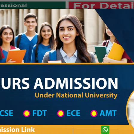
Private University
International University
University College
Res
জাতীয় বিশ্ববিদ্যালয় ২০২৫-২৬ শিক্ষাবর্ষের 
on
University College District Wise
Govt. University College in Sunamganj
Sunamganj Govt. College
com
Courtesy: honoursadmission.com