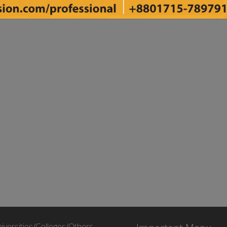
iversities/Colleges/Others