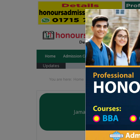
Home
Admission Circular
Public University
Updates
You are here:
Home
University College All Divisi
Jamalganj College
Courtesy: honoursadmission.